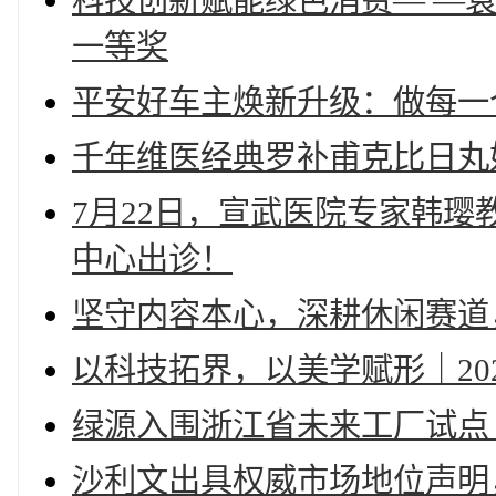
科技创新赋能绿色消费— —
一等奖
平安好车主焕新升级：做每一
千年维医经典罗补甫克比日丸
7月22日，宣武医院专家韩璎
中心出诊！
坚守内容本心，深耕休闲赛道
以科技拓界，以美学赋形｜20
绿源入围浙江省未来工厂试点
沙利文出具权威市场地位声明