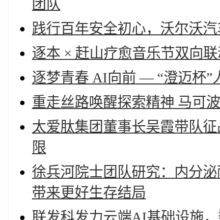
团队
践行百年安全初心，沃尔沃汽
逐本 × 赶山疗愈音乐节双向
逐梦青春 AI向前 — “澄迈
重⾛丝路唤醒探索精神 ⻢可
太爱肽集团董事长吴霞带队征
限
徐兵河院士团队研究：内分泌
带来更好生存结局
联发科发力云端AI基础设施