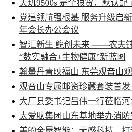
天玑9500s 是个狠货，默认
党建领航强根基 服务升级启新
年会长办公会议
智汇新生 鲵创未来 ——农夫
“数实融合+生物健康”新蓝图
翰墨丹青映福山 东莞观音山
观音山专属邮资珍藏套装首发
大厂县委书记吕伟一行莅临河
太爱肽集团山东基地举办消防
美的全屋智能：无感科技，打