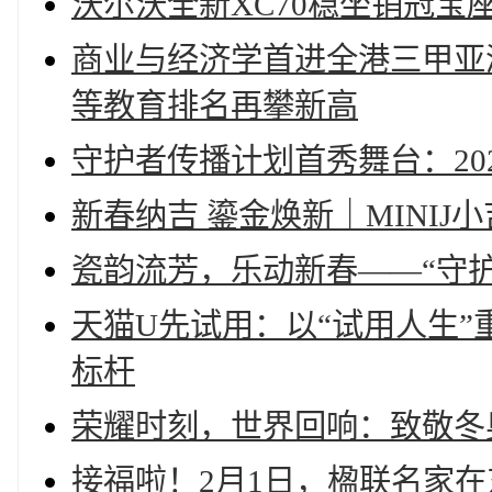
沃尔沃全新XC70稳坐销冠宝座
商业与经济学首进全港三甲亚洲
等教育排名再攀新高
守护者传播计划首秀舞台：20
新春纳吉 鎏金焕新｜MINI
瓷韵流芳，乐动新春——“守护ch
天猫U先试用：以“试用人生
标杆
荣耀时刻，世界回响：致敬冬
接福啦！2月1日，楹联名家在