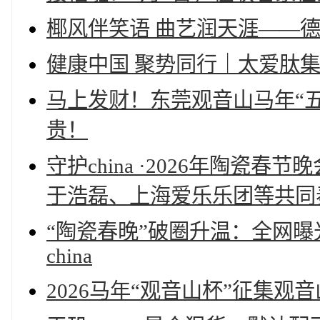
椰风伴笑语 曲艺润天涯——
健康中国 聚势同行｜太爱肽集团
马上发财！东莞观音山马年“
贵！
守护china ·2026年陶
于浩磊、上海爱乐乐团等共同
“陶瓷春晚”破圈升温：全网曝
china
2026马年“观音山杯”征集