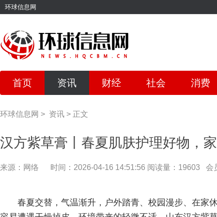
环球信息网
首页
资讯
财经
社会
消费
环球信息网
>
资讯
>
正文
汉方紫草膏丨春夏肌肤护理好物，家
来源：网络
时间：2026-04-16 14:51:56
阅读量：19603
会
春夏交替，气温渐升，户外踏青、校园漫步、在家