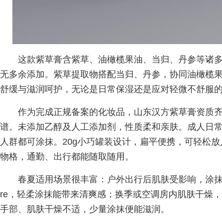
这款紫草膏含紫草、油橄榄果油、当归、丹参等诸
无多余添加。紫草提取物搭配当归、丹参，协同油橄榄
舒缓与滋润呵护，无论是日常保湿还是应对轻微不舒服
作为完成正规备案的化妆品，山东汉方紫草膏资质
谱。未添加乙醇及人工添加剂，性质柔和亲肤。成人日
人群都可涂抹。20g小巧罐装设计，扁平便携，可轻松
物格，通勤、出行都能随取随用。
春夏适用场景很丰富：户外出行后肌肤受影响，涂
re，轻柔涂抹能带来清爽感；换季或空调房内肌肤干燥
手部、肌肤干燥不适，少量涂抹便能滋润。