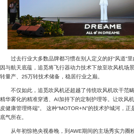
过去行业大多数品牌都习惯在别人定义的好“风道”
因与航天底蕴，追觅将飞行器动力技术下放至吹风机场景
转量产、25万转技术储备，稳居行业之巅。
不仅如此，追觅吹风机还超越了传统吹风机吹干范
精华雾化的精准穿透、AI加持下的定制护理等。让吹风机
皮健康管理终端”。 这种“MOTOR+N”的技术护城河
底气所在。
从年初惊艳央视春晚，到AWE期间的主场秀实力圈