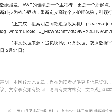
数级爆发。AWE的佳绩是一个里程碑，更是一个新起点
新科技为核心驱动，重新定义高端个人护理体验，引领
（上京东，搜索明星同款追觅吹风机https://ccc-x.jd.co
log=wnrorn1ToGdTU_MkWnOmffMdO9IvRX2LTN9Am7nI
（本文数据来源：追觅吹风机财务数据、灰豚数据平台
日-3月14日）
声明：本网转发此文章，旨在为读者提供更多信息资讯
议。文章事实如有疑问，请与有关方核实，文章观点非
上一篇：
罗山县委书记刘祖刚一行考察农夫铺子集团 共探数实