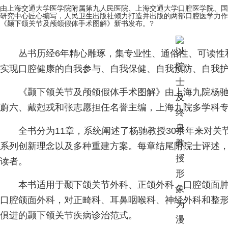
由上海交通大学医学院附属第九人民医院、上海交通大学口腔医学院、国
研究中心匠心编写，人民卫生出版社倾力打造并出版的两部口腔医学力
《颞下颌关节及颅颌假体手术图解》新书发布。?
丛书历经6年精心雕琢，集专业性、通俗性、可读性
实现口腔健康的自我参与、自我保健、自我预防、自我护
《颞下颌关节及颅颌假体手术图解》由上海九院杨
蔚六、戴尅戎和张志愿担任名誉主编，上海九院多学科
全书分为11章，系统阐述了杨驰教授30余年来对关
系列创新理念以及多种重建方案。每章结尾附院士评述
读者。
本书适用于颞下颌关节外科、正颌外科、口腔颌面
口腔颌面外科，对正畸科、耳鼻咽喉科、神经外科和整
俱进的颞下颌关节疾病诊治范式。