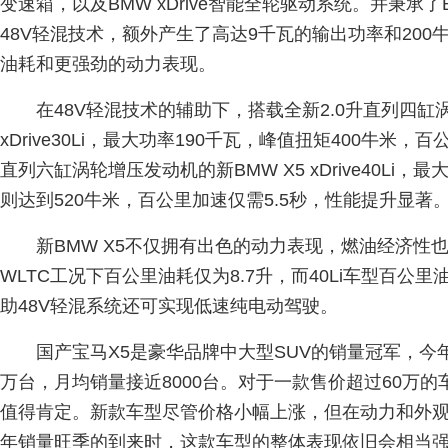
变速箱，以及BMW xDrive智能全轮驱动系统。并秉承
48V轻混技术，额外产生了高达9千瓦的输出功率和20
油耗和更强劲的动力表现。
在48V轻混技术的辅助下，搭载全新2.0升直列四缸涡
xDrive30Li，最大功率190千瓦，峰值扭矩400牛米，百
直列六缸涡轮增压发动机的新BMW X5 xDrive40Li
则达到520牛米，百公里加速仅需5.5秒，性能提升显著
新BMW X5不仅拥有出色的动力表现，燃油经济性也
WLTC工况下百公里油耗仅为8.7升，而40Li车型百公里油
助48V轻混系统还可实现低速纯电动驾驶。
国产宝马X5是豪华品牌中大型SUV的销量冠军，今年
万台，月均销量接近8000台。对于一款售价超过60万
值得肯定。新款车型尽管价格小幅上涨，但在动力和外
年销量旺季的到来时，这款车型的整体表现依旧会相当