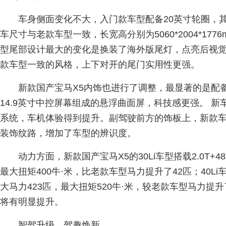
车身侧面变化不大，入门款车型配备20英寸轮圈，其
车尺寸与老款车型一致，长宽高分别为5060*2004*1776
型尾部设计最大的变化是换装了海外版尾灯，点亮后视
款车型一致的风格，上下对开的尾门实用性更强。
新款国产宝马X5内饰也进行了调整，最显著的是配备
14.9英寸中控屏幕组成的悬浮曲面屏，科技感更强。 新车将采
系统，车机体验得到提升。副驾驶前方的饰板上，新款车
装饰纹路，增加了车型的辨识度。
动力方面，新款国产宝马X5的30Li车型搭载2.0T+
最大扭矩400牛·米，比老款车型马力提升了42匹；40Li车
大马力423匹，最大扭矩520牛·米，较老款车型马力提
将有明显提升。
智驾升级，驾趣焕新