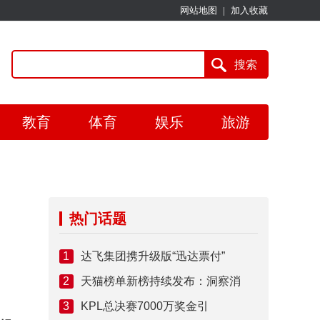
网站地图
|
加入收藏
教育
体育
娱乐
旅游
热门话题
1
达飞集团携升级版“迅达票付”
2
天猫榜单新榜持续发布：洞察消
3
KPL总决赛7000万奖金引