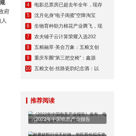
规
4
电影总票房已超去年全年，现存
政府
5
沈月化身“电子闺蜜”空降淘宝
的人
6
生物育种助力棉花产业腾飞，现
7
农夫铺子云计算荣耀入选202
8
五粮融萃·美合万象：五粮文创
9
重庆车圈“第三把交椅”：鑫源
10
五粮文创·丝路瓷韵纪念酒：以
推荐阅读
《2022年中国电竞产业报告