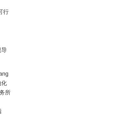
可行
规导
ng
地化
务所
指