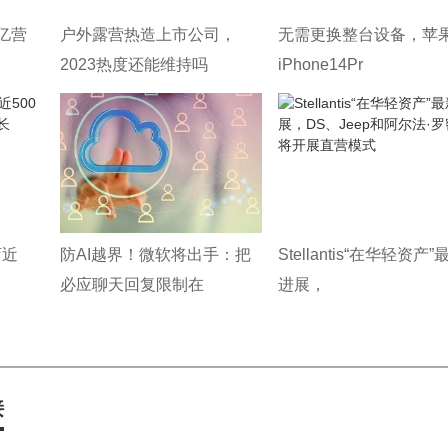
亿营
户外露营热造上市公司，
无需更换整台设备，苹
2023热度还能维持吗
iPhone14Pr
店近
防AI越界！微软将出手：把
Stellantis“在华轻资产”
必应聊天回复限制在
进展，
接