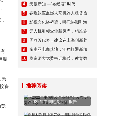
件。
4
天眼新知 —“她经济” 时代
股。
5
春晚效应点燃人形机器人租赁热
业，
6
影视文化搭桥梁，哪吒热潮引海
7
无人机引领农业新风尚，精准施
8
周燕芳代表：建议在上海创新养
9
东南亚电商热浪：汇翔打通新加
资有
10
华东师大党委书记梅兵：教育数
控股
人民
推荐阅读
投资
《2022年中国电竞产业报告
的竞