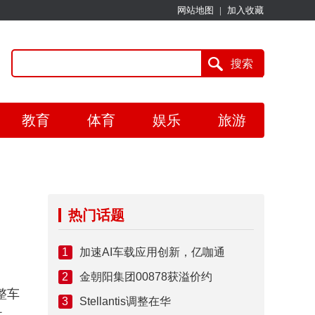
网站地图
|
加入收藏
教育
体育
娱乐
旅游
热门话题
1
加速AI车载应用创新，亿咖通
2
金朝阳集团00878获溢价约
整车
3
Stellantis调整在华