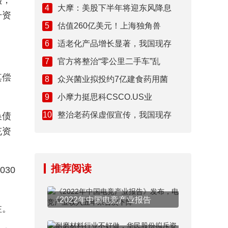
烈，
4
大摩：美股下半年将迎东风降息
升资
5
估值260亿美元！上海独角兽
6
适老化产品增长显著，我国现存
7
官方将整治“零公里二手车”乱
其偿
8
众兴菌业拟投约7亿建食药用菌
9
小摩力挺思科CSCO.US业
10
整治老药保虚假宣传，我国现存
换债
充资
推荐阅读
30
《2022年中国电竞产业报告
注。