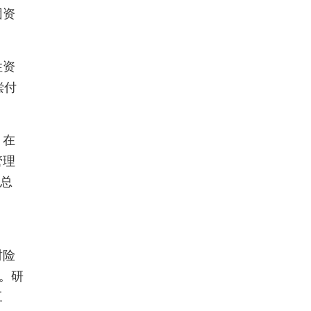
团资
性资
偿付
，在
管理
管总
财险
。研
工