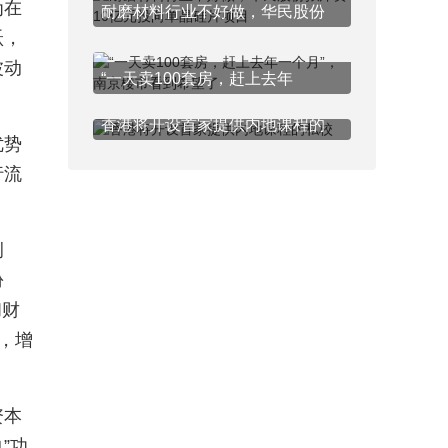
为在
耐磨材料行业不好做，华民股份
跃，
波动
“一天卖100套房，赶上去年
香港将开设首家提供内地课程的
优势
行流
例
份
和财
，增
资本
”功