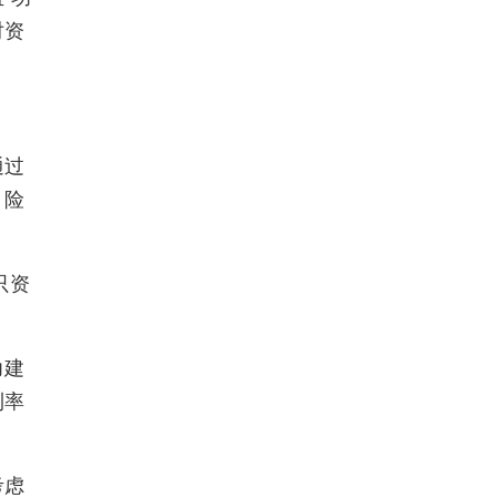
对资
通过
，险
只资
力建
利率
考虑