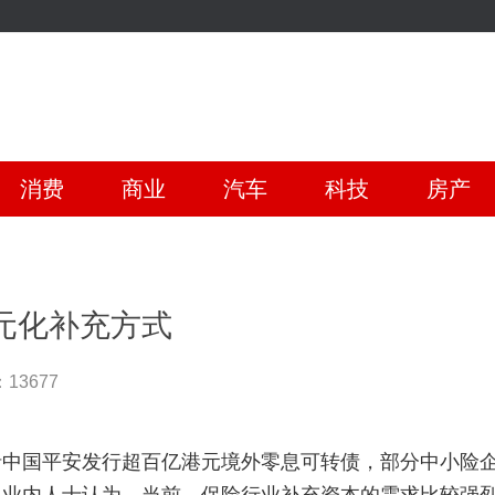
消费
商业
汽车
科技
房产
元化补充方式
13677
括中国平安发行超百亿港元境外零息可转债，部分中小险