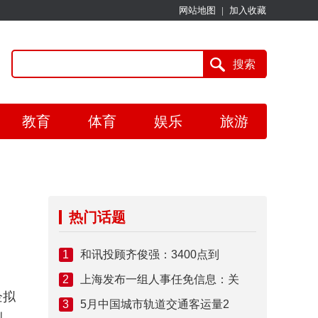
网站地图
|
加入收藏
教育
体育
娱乐
旅游
热门话题
1
和讯投顾齐俊强：3400点到
2
上海发布一组人事任免信息：关
企拟
3
5月中国城市轨道交通客运量2